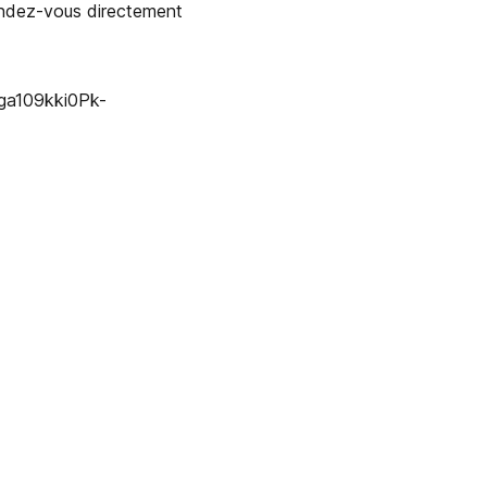
endez-vous directement
ga109kki0Pk-