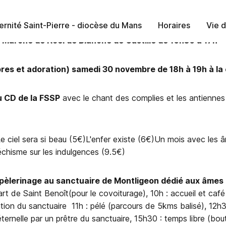
ernité Saint-Pierre - diocèse du Mans
Horaires
Vie d
Marché de Noël de Blanche de Castille de 10h30 à 17h
vêpres et adoration) samedi 30 novembre de 18h à 19h à l
u CD de la FSSP
avec le chant des complies et les antiennes
Le ciel sera si beau (5€)L'enfer existe (6€)Un mois avec les 
échisme sur les indulgences (9.5€)
pèlerinage au sanctuaire de Montligeon dédié aux âmes
t de Saint Benoît(pour le covoiturage), 10h : accueil et caf
tion du sanctuaire 11h : pélé (parcours de 5kms balisé), 12h30
éternelle par un prêtre du sanctuaire, 15h30 : temps libre (bou