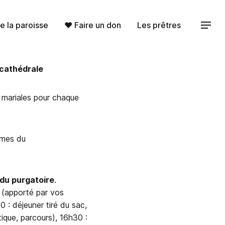
e la paroisse
♥︎ Faire un don
Les prêtres
a cathédrale
 mariales pour chaque
âmes du
 du
purgatoire
.
é (apporté par vos
 : déjeuner tiré du sac,
tique, parcours), 16h30 :