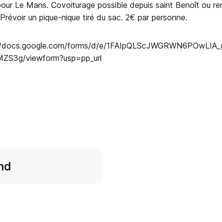
pour Le Mans. Covoiturage possible depuis saint Benoît ou r
 Prévoir un pique-nique tiré du sac. 2€ par personne.
ps://docs.google.com/forms/d/e/1FAIpQLScJWGRWN6POwLIA_
S3g/viewform?usp=pp_url
nd