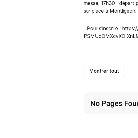
messe, 17h30 : départ 
sur place à Montligeon.
Pour s'inscrire : htt
PSMUoQMXcvXOIXnLMZ
Montrer tout
No Pages Fou